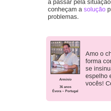
a passar pela situação
conheçam a
solução
p
problemas.
Amo o ch
forma co
se insin
espelho e
Arminio
vocês! C
36 anos
Évora ~ Portugal