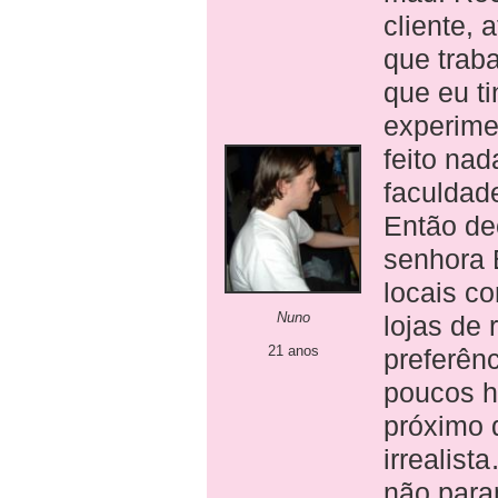
cliente,
que trab
que eu ti
experime
feito nad
faculdad
Então de
senhora 
locais c
Nuno
lojas de 
21 anos
preferên
poucos h
próximo 
irrealis
não para